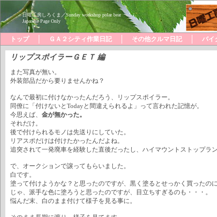
日曜工房しろくま／Sunday workshop polar bear
Japanese Page Only
トップ
ＧＡ２シティ作業日記
その他クルマ日記
バイ
リップスポイラーＧＥＴ 編
また写真が無い。
外装部品だから要りませんかね？
なんで最初に付けなかったんだろう、リップスポイラー。
同僚に「付けないとTodayと間違えられるよ」って言われた記憶が。
今思えば、
金が無かった。
それだけ。
後で付けられるモノは先送りにしていた。
リアスポだけは付けたかったんだよね。
追突されて一発廃車を経験した直後だったし、ハイマウントストップラ
で、オークションで譲ってもらいました。
白です。
塗って付けようかな？と思ったのですが、黒く塗るとせっかく買ったの
じゃ、派手な色に塗ろうと思ったのですが、目立ちすぎるのも・・・。
悩んだ末、白のまま付けて様子を見る事に。