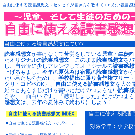
自由に使える読書感想文～センセイが書き方を教えてくれない読書感想
自由に使える読書感想文について
読書感想文
が書けなくて苦労をしている
児童
・
生徒
向
た
オリジナル
の
読書感想文
。このまま
読書感想文
を
パ
し。自分流に少しアレンジしてオリジナルの
読書感想
上げるもよし。今年の
夏休み
は
宿題
の
読書感想文
から
たい君たちのために、
学校提出に限り著作権フリー
（
クリ
・
コピペ
OK）、
自由に使える
読書感想文
を大公
延々とあらすじだけを書いただけのつまらない
読書感
きや、「面白いです」「感動しました」だけのつまら
感想文
は、去年の夏休みで終わりにしよう！
自由に使える読書
■
自由に使える読書感想文トップページ
対象学年：小学校
■
管理人宛メール（感想等はこちらへ）