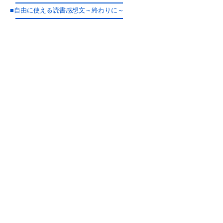
■
自由に使える読書感想文～終わりに～