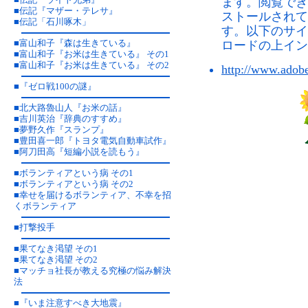
ます。閲覧できない
■
伝記『マザー・テレサ』
ストールされて
■
伝記「石川啄木」
す。以下のサイトに
■
富山和子『森は生きている』
ロードの上イン
■
富山和子『お米は生きている』 その1
■
富山和子『お米は生きている』 その2
http://www.adobe
■
『ゼロ戦100の謎』
■
北大路魯山人『お米の話』
■
吉川英治『辞典のすすめ』
■
夢野久作『スランプ』
■
豊田喜一郎『トヨタ電気自動車試作』
■
阿刀田高『短編小説を読もう』
■
ボランティアという病 その1
■
ボランティアという病 その2
■
幸せを届けるボランティア、不幸を招
くボランティア
■
打撃投手
■
果てなき渇望 その1
■
果てなき渇望 その2
■
マッチョ社長が教える究極の悩み解決
法
■
『いま注意すべき大地震』