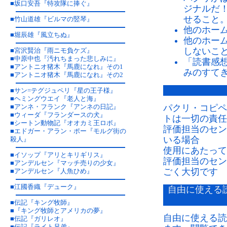
■
坂口安吾『特攻隊に捧ぐ』
ジナルだ
せること
■
竹山道雄『ビルマの竪琴』
他のホー
■
堀辰雄『風立ちぬ』
他のホー
しないこ
■
宮沢賢治『雨ニモ負ケズ』
■
中原中也『汚れちまった悲しみに』
「読書感
■
アントニオ猪木『馬鹿になれ』その1
みのすて
■
アントニオ猪木『馬鹿になれ』その2
■
サン=テグジュペリ『星の王子様』
■
ヘミングウエイ『老人と海』
■
アンネ・フランク『アンネの日記』
パクリ・コピペ
■
ウィーダ『フランダースの犬』
トは一切の責任
■
シートン動物記『オオカミ王ロボ』
評価担当のセン
■
エドガー・アラン・ポー『モルグ街の
いる場合
殺人』
使用にあたって
■
イソップ『アリとキリギリス』
評価担当のセン
■
アンデルセン『マッチ売りの少女』
ごく大切です
■
アンデルセン『人魚ひめ』
■
江國香織『デューク』
自由に使える
■
伝記『キング牧師』
■
『キング牧師とアメリカの夢』
自由に使える読
■
伝記『ガリレオ』
■
伝記『ライト兄弟』