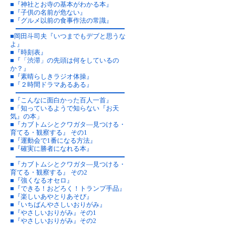
■
『神社とお寺の基本がわかる本』
■
『子供の名前が危ない』
■
『グルメ以前の食事作法の常識』
■
岡田斗司夫『いつまでもデブと思うな
よ』
■
『時刻表』
■
『「渋滞」の先頭は何をしているの
か？』
■
『素晴らしきラジオ体操』
■
『２時間ドラマあるある』
■
『こんなに面白かった百人一首』
■
「知っているようで知らない『お天
気』の本」
■
『カブトムシとクワガタ―見つける・
育てる・観察する』 その1
■
『運動会で1番になる方法』
■
『確実に勝者になれる本』
■
『カブトムシとクワガタ―見つける・
育てる・観察する』 その2
■
『強くなるオセロ』
■
『できる！おどろく！トランプ手品』
■
『楽しいあやとりあそび』
■
『いちばんやさしいおりがみ』
■
『やさしいおりがみ』その1
■
『やさしいおりがみ』その2