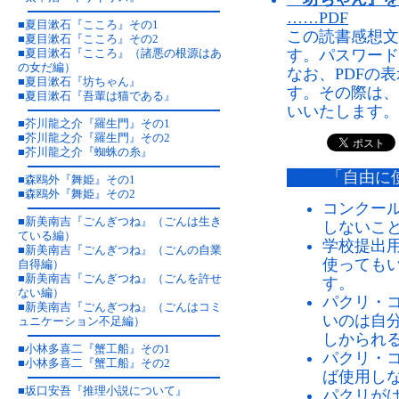
……PDF
■
夏目漱石『こころ』その1
この読書感想文
■
夏目漱石『こころ』その2
■
夏目漱石『こころ』（諸悪の根源はあ
す。パスワード
の女だ編）
なお、PDFの
■
夏目漱石『坊ちゃん』
す。その際は、
■
夏目漱石『吾輩は猫である』
いいたします。
■
芥川龍之介『羅生門』その1
■
芥川龍之介『羅生門』その2
■
芥川龍之介『蜘蛛の糸』
「自由に
■
森鴎外『舞姫』その1
■
森鴎外『舞姫』その2
コンクー
■
新美南吉『ごんぎつね』（ごんは生き
しないこ
ている編）
学校提出
■
新美南吉『ごんぎつね』（ごんの自業
使っても
自得編）
■
新美南吉『ごんぎつね』（ごんを許せ
す。
ない編）
パクリ・
■
新美南吉『ごんぎつね』（ごんはコミ
いのは自
ュニケーション不足編）
しかられ
■
小林多喜二『蟹工船』その1
パクリ・
■
小林多喜二『蟹工船』その2
ば使用し
■
坂口安吾『推理小説について』
パクリが