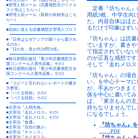
■
管理人宛メール（読書感想文のリクエ
定番『坊ちゃん』
スト等はこちらへ）
用紙3枚、中学生向
■
管理人宛メール（取材の依頼等はこち
らへ）
た。内容自体はほと
るだけで印象はずい
■
自由に使える読書感想文管理人プロフ
『坊ちゃん』は読書
■
『日本はなぜアジアの国々から愛され
るのか』
ていますが、書きや
■
『日の丸・君が代50問50答』
て指定されていない
のが正直な感想です
■
毎日新聞出版社『青少年読書感想文全
国コンクール入賞作品集』その1
そして『走れメロス
■
毎日新聞出版社『青少年読書感想文全
国コンクール入賞作品集』その2
『坊ちゃん』の場合
い」を中心テーマに
■
『コピペと言われないレポートの書き
が、手あかつきまく
方教室』
■
『パクる技術』その1
係を中心に書いてみ
■
『パクる技術』その2
ば、「東京もんの主
持ちなりませんでし
■
太宰治『人間失格』
■
太宰治『走れメロス』その1
になるでしょう。
■
太宰治『走れメロス』その2
■
太宰治『食通』
『坊ちゃん』を
■
太宰治『自信の無さ』
……PDF
■
太宰治『チャンス』
■
太宰治『キリギリス』
『坊ちゃん』を