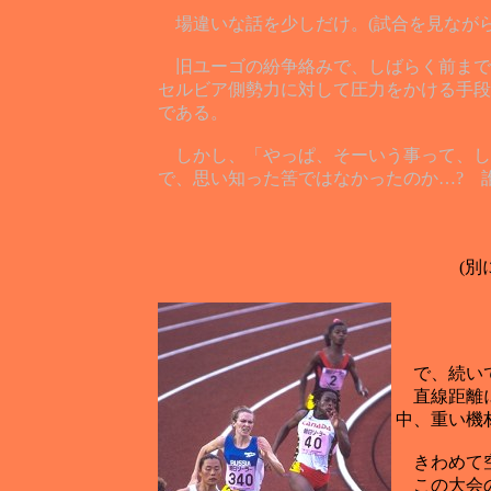
場違いな話を少しだけ。(試合を見ながら
旧ユーゴの紛争絡みで、しばらく前まで
セルビア側勢力に対して圧力をかける手段
である。
しかし、「やっぱ、そーいう事って、しち
で、思い知った筈ではなかったのか…? 
(
で、続いて
直線距離に
中、重い機
きわめて
この大会の