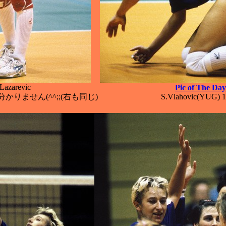
Lazarevic
Pic of The Day
りません(^^;;(右も同じ)
S.Vlahovic(YUG) 