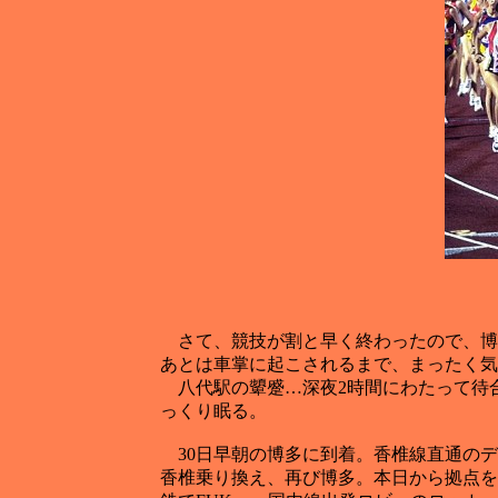
さて、競技が割と早く終わったので、博多
あとは車掌に起こされるまで、まったく気
八代駅の顰蹙…深夜2時間にわたって待
っくり眠る。
30日早朝の博多に到着。香椎線直通のデ
香椎乗り換え、再び博多。本日から拠点を