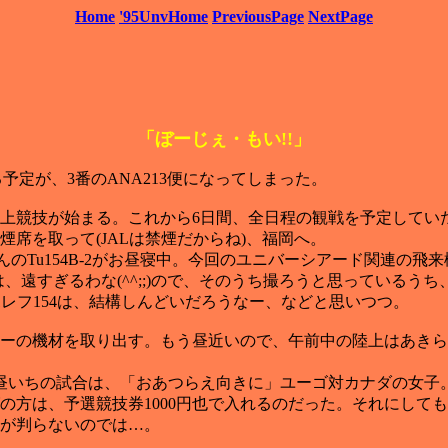
Home
'95UnvHome
PreviousPage
NextPage
「ぼーじぇ・もい!!」
予定が、3番のANA213便になってしまった。
上競技が始まる。これから6日間、全日程の観戦を予定してい
喫煙席を取って(JALは禁煙だからね)、福岡へ。
んのTu154B-2がお昼寝中。今回のユニバーシアード関連の
、遠すぎるわな(^^;;)ので、そのうち撮ろうと思っているう
ツポレフ154は、結構しんどいだろうなー、などと思いつつ。
ーの機材を取り出す。もう昼近いので、午前中の陸上はあきら
いちの試合は、「おあつらえ向きに」ユーゴ対カナダの女子。
の方は、予選競技券1000円也で入れるのだった。それにして
が判らないのでは…。