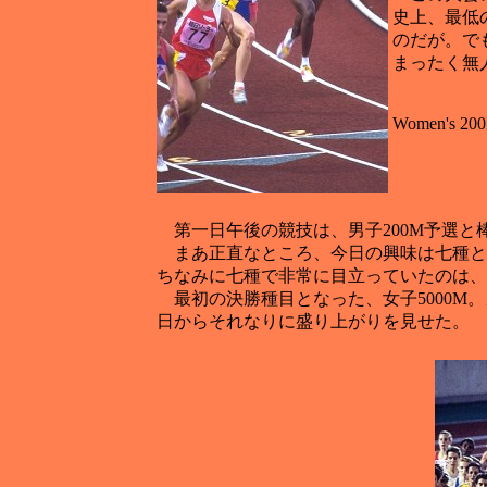
史上、最低
のだが。で
まったく無
Women's 200
第一日午後の競技は、男子200M予選と
まあ正直なところ、今日の興味は七種と女
ちなみに七種で非常に目立っていたのは、ヴ
最初の決勝種目となった、女子5000M。メ
日からそれなりに盛り上がりを見せた。