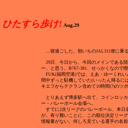
ひたすら歩け!
Aug.29
…寝過ごした。朝いちのJAL311便に乗る
29日、今日から、今回のメインである陸
ー、と思う。B767-381、せっかくなので
FUK(福岡空港)では、えあ・ゆーくれい
間中ずっと駐機していた(いったん帰るには
キエフからテクラン含めて10時間(?)の
とりあえず博多駅へ出て、コインロッカ
ー・バレーボール会場へ。
すでに2次リーグのバレーボール、本日昼
が。有り難いことに、この順位決定リーグ
情報量がない。何しろ見ている選手の名前