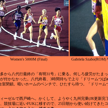
Women's 5000M (Final)
Gabriela Szabo(ROM) 
から八代行最終の「有明31号」に乗る。何しろ疲労がたまっ
が付かなかった。八代終着、3時間待ちで上り「ドリームつば
合室閉鎖。暗いホームのベンチで、ひたすら待つ。「ドリーム
ィーゼルで西戸崎へ。かくして、ようやく九州完乗(JR更新完
、競技場に近いFUKに移すので、25日朝から使い続けてきた