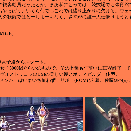
の観客動員だったとか。まあ私にとっては、競技場でも体育館
もやっぱり、いくら何でもこれでは盛り上がりに欠ける。ウェ
人の状態ではどーしよーもなく、さすがに誰一人仕掛けようと
M (2R)
棒高予選からスタート。
子5000Mぐらいのもので、その七種も午前中にHJが終了し
ォストリコワ(RUS)の美しい髪とボディビルダー体型。
ンバーはいまいち揃わず、サボー(ROM)が1着。佐藤(JPN)