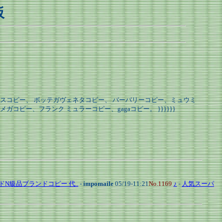
板
スコピー、 ボッテガヴェネタコピー、 バーバリーコピー、ミュウミ
ー、フランク ミュラーコピー、gagaコピー。 }}}}}}
ドN級品ブランドコピー 代..
-
impomaile
05/19-11:21
No.1169
♪
-
人気スーパ