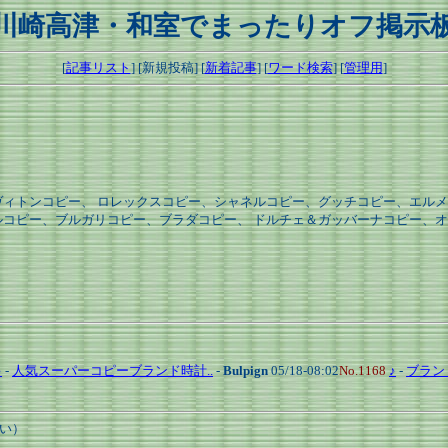
川崎高津・和室でまったりオフ掲示
[
記事リスト
] [新規投稿] [
新着記事
] [
ワード検索
] [
管理用
]
ィトンコピー、 ロレックスコピー、シャネルコピー、グッチコピー、エルメ
ー、ブルガリコピー、ブラダコピー、 ドルチェ＆ガッバーナコピー、オメガコピ
♪
-
人気スーパーコピーブランド時計..
-
Bulpign
05/18-08:02
No.1168
♪
-
ブラン
い）