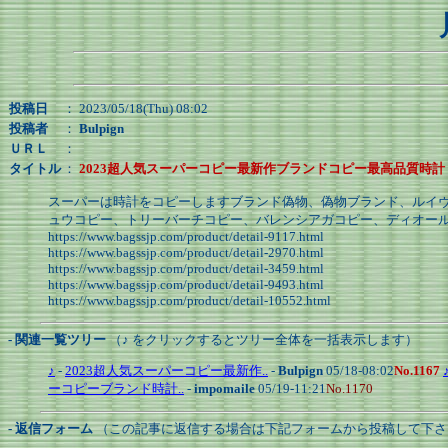
投稿日
： 2023/05/18(Thu) 08:02
投稿者
：
Bulpign
ＵＲＬ
：
タイトル
：
2023超人気スーパーコピー最新作ブランドコピー最高品質時計
スーパーは時計をコピーしますブランド偽物、偽物ブランド、ルイヴ
ュウコピー、トリーバーチコピー、バレンシアガコピー、ディオールコピ
https://www.bagssjp.com/product/detail-9117.html
https://www.bagssjp.com/product/detail-2970.html
https://www.bagssjp.com/product/detail-3459.html
https://www.bagssjp.com/product/detail-9493.html
https://www.bagssjp.com/product/detail-10552.html
- 関連一覧ツリー
（♪ をクリックするとツリー全体を一括表示します）
♪
-
2023超人気スーパーコピー最新作..
-
Bulpign
05/18-08:02
No.1167
ーコピーブランド時計..
-
impomaile
05/19-11:21
No.1170
- 返信フォーム
（この記事に返信する場合は下記フォームから投稿して下さ