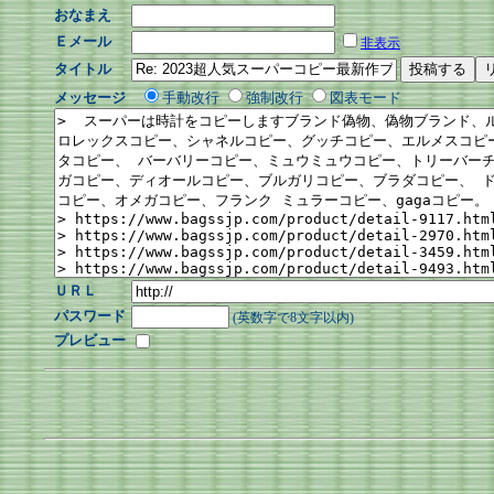
おなまえ
Ｅメール
非表示
タイトル
メッセージ
手動改行
強制改行
図表モード
ＵＲＬ
パスワード
(英数字で8文字以内)
プレビュー