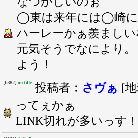
なつかしいのぉ
◯東は来年には◯崎に
ハーレーかぁ羨ましい
元気そうでなにより。
よう！
[6382]
no title
投稿者：
さヴぁ
[地
ってぇかぁ
LINK切れが多いっす！(