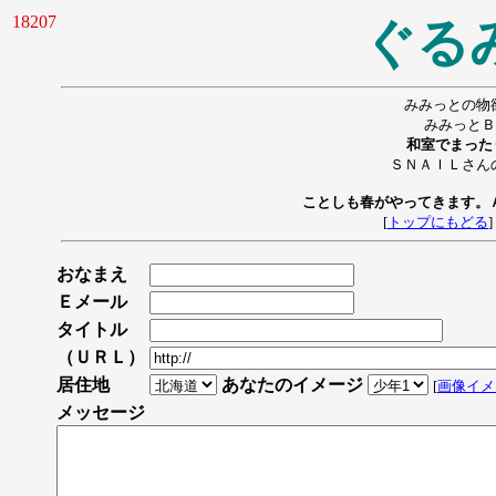
18207
ぐる
みみっとの物
みみっとＢ
和室でまった
ＳＮＡＩＬさん
ことしも春がやってきます。
[
トップにもどる
]
おなまえ
Ｅメール
タイトル
（ＵＲＬ）
居住地
あなたのイメージ
[
画像イメ
メッセージ