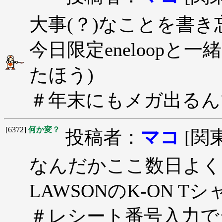
大事(？)なことを書き
今日限定eneloopと
たほう)
＃年末にもメガ出るん
[6372]
何か変？
投稿者：
マコ
[関
なんだかここ数日よく
LAWSONのK-ON T
＃レシート番号入力で