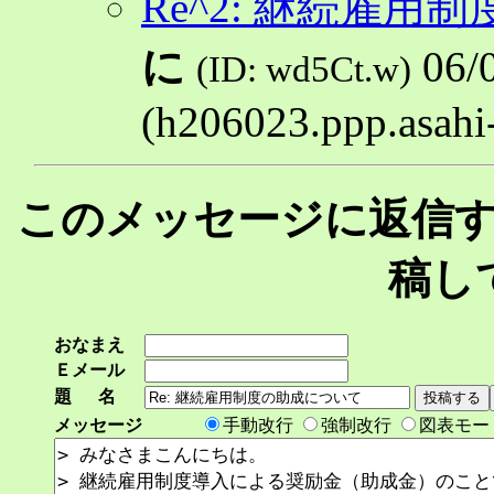
Re^2: 継続雇
に
06/0
(ID: wd5Ct.w)
(h206023.ppp.asahi-
このメッセージに返信
稿し
おなまえ
Ｅメール
題 名
メッセージ
手動改行
強制改行
図表モー