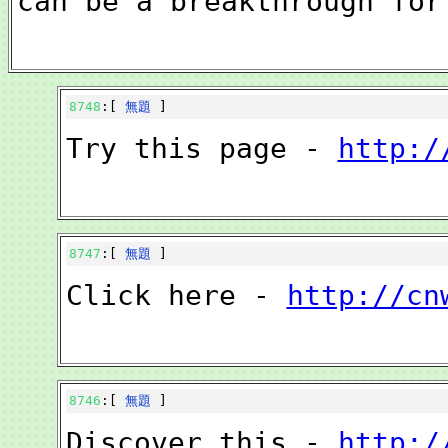
can be a breakthrough for
8748
:[
無題
]
Try this page -
http:/
8747
:[
無題
]
Click here -
http://cn
8746
:[
無題
]
Discover this -
http:/