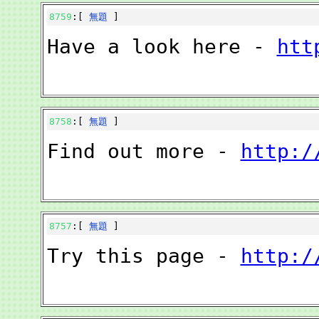
8759
:[
無題
]
Have a look here -
htt
8758
:[
無題
]
Find out more -
http:/
8757
:[
無題
]
Try this page -
http:/