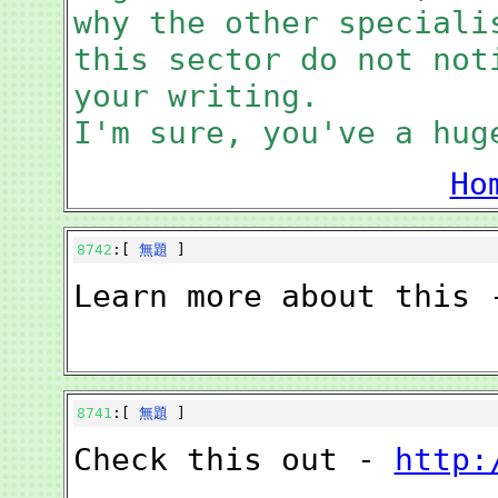
why the other speciali
this sector do not not
your writing.
I'm sure, you've a hug
Ho
8742
:[
無題
]
Learn more about this
8741
:[
無題
]
Check this out -
http: