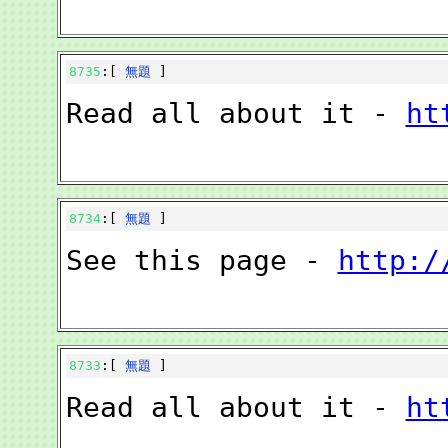
8735
:[
無題
]
Read all about it -
ht
8734
:[
無題
]
See this page -
http:/
8733
:[
無題
]
Read all about it -
ht