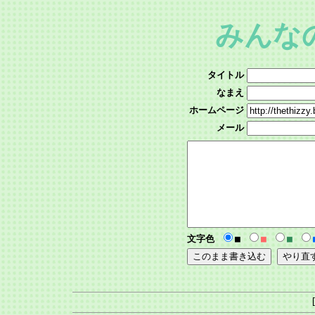
みんな
タイトル
なまえ
ホームページ
メール
文字色
■
■
■