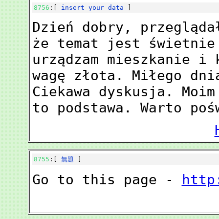
8756
:[
insert your data
]
Dzień dobry, przegląda
że temat jest świetnie
urządzam mieszkanie i 
wagę złota. Miłego dni
Ciekawa dyskusja. Moim
to podstawa. Warto poś
8755
:[
無題
]
Go to this page -
http