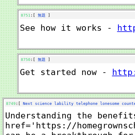
8751
:[
無題
]
See how it works -
htt
8750
:[
無題
]
Get started now -
http
8749
:[
Next science lability telephone lonesome coun
Understanding the benefit
href='https://homegrownsc