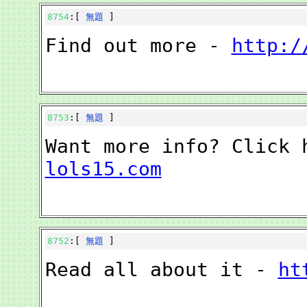
8754
:[
無題
]
Find out more -
http:/
8753
:[
無題
]
Want more info? Click
lols15.com
8752
:[
無題
]
Read all about it -
ht