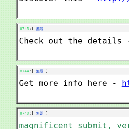
8745
:[
無題
]
Check out the details
8744
:[
無題
]
Get more info here -
h
8743
:[
無題
]
magnificent submit, ve