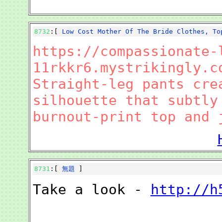
8732
:[
Low Cost Mother Of The Bride Clothes, To
https://compassionate-
11rkkr6.mystrikingly.c
Straight-leg pants cre
silhouette that subtly
burnout-print top and 
8731
:[
無題
]
Take a look -
http://h