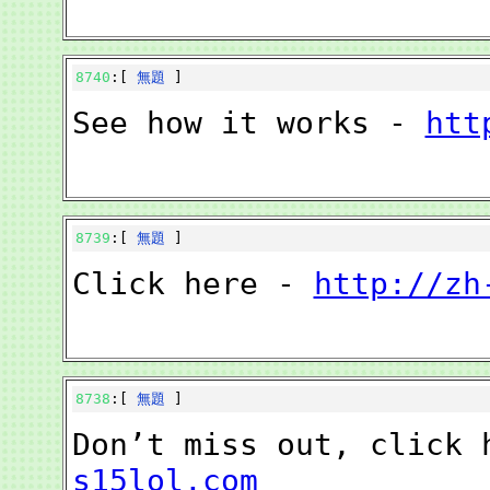
8740
:[
無題
]
See how it works -
htt
8739
:[
無題
]
Click here -
http://zh
8738
:[
無題
]
Don’t miss out, click
s15lol.com