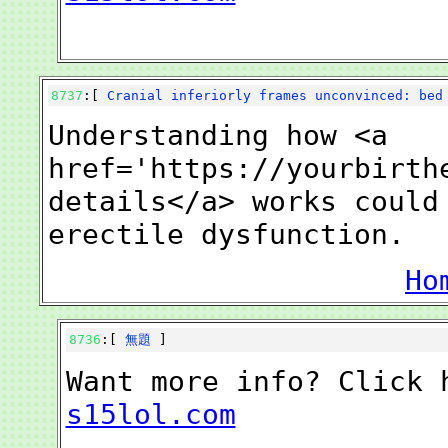
8737
:[
Cranial inferiorly frames unconvinced: be
Understanding how <a
href='https://yourbirth
details</a> works could
erectile dysfunction.
Ho
8736
:[
無題
]
Want more info? Click
s15lol.com