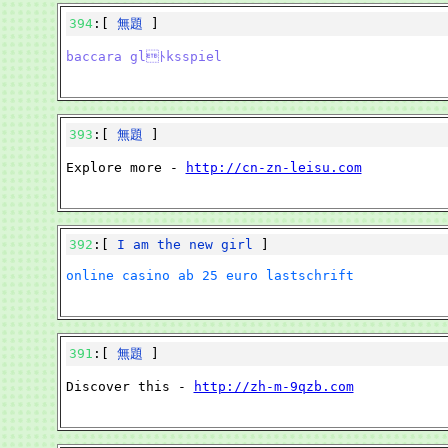
394
:[
無題
]
baccara glﾄksspiel
393
:[
無題
]
Explore more -
http://cn-zn-leisu.com
392
:[
I am the new girl
]
online casino ab 25 euro lastschrift
391
:[
無題
]
Discover this -
http://zh-m-9qzb.com