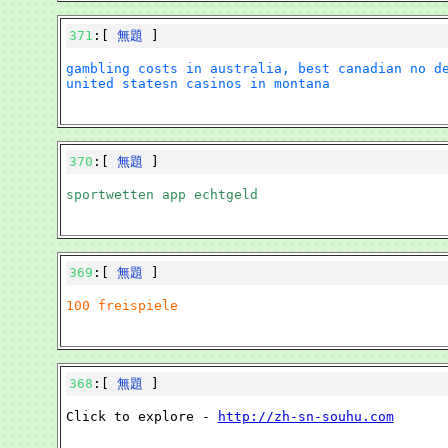
371
:[
無題
]
gambling costs in australia, best canadian no d
united statesn casinos in montana
370
:[
無題
]
sportwetten app echtgeld
369
:[
無題
]
100 freispiele
368
:[
無題
]
Click to explore -
http://zh-sn-souhu.com