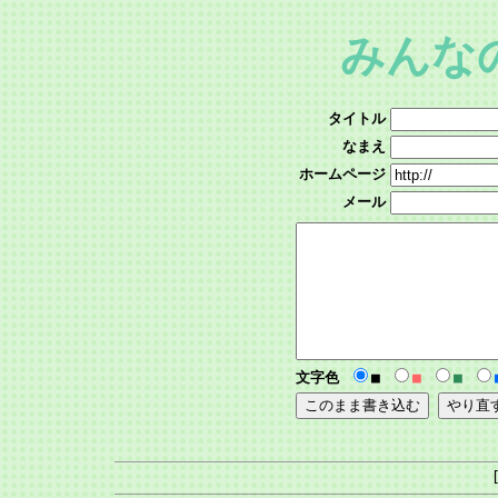
みんな
タイトル
なまえ
ホームページ
メール
文字色
■
■
■