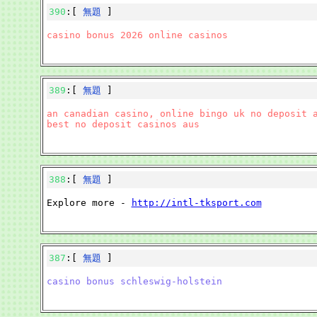
390
:[
無題
]
casino bonus 2026 online casinos
389
:[
無題
]
an canadian casino, online bingo uk no deposit 
best no deposit casinos aus
388
:[
無題
]
Explore more -
http://intl-tksport.com
387
:[
無題
]
casino bonus schleswig-holstein