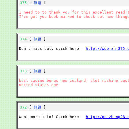
375
:[
無題
]
I need to to thank you for this excellent read!
I've got you book marked to check out new thing
374
:[
無題
]
Don’t miss out, click here -
http://web-zh-875.
373
:[
無題
]
best casino bonus new zealand, slot machine aus
united states age
372
:[
無題
]
Want more info? Click here -
http://pc-zh-ng28.