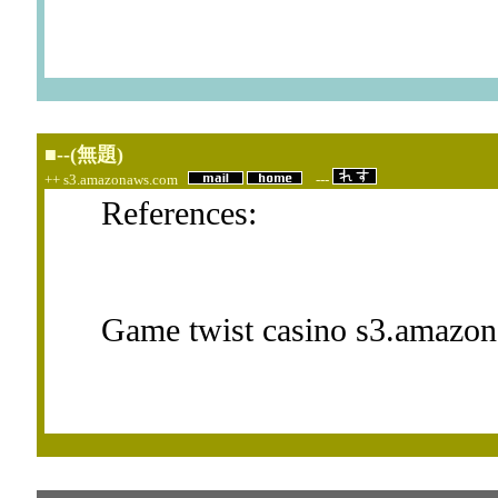
■--(無題)
++ s3.amazonaws.com
---
References:
Game twist casino s3.amazo