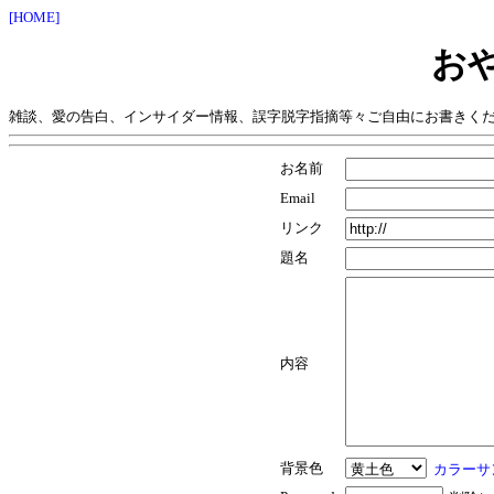
[HOME]
お
雑談、愛の告白、インサイダー情報、誤字脱字指摘等々ご自由にお書きく
お名前
Email
リンク
題名
内容
背景色
カラーサ