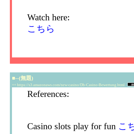
Watch here:
こちら
■--(無題)
++ https://s3.amazonaws.com/new-casino/Db-Casino-Bewertung.html
References:
Casino slots play for fun
こ