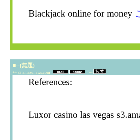
Blackjack online for money
■--(無題)
++ s3.amazonaws.com
---
References:
Luxor casino las vegas s3.a