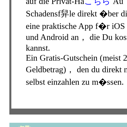
auf die Privat-Ha
こちら
Auﾟ
Schadensf舁le direkt �ber di
eine praktische App f�r iOS
und Android an， die Du koste
kannst.
Ein Gratis-Gutschein (meist 2
Geldbetrag)， den du direkt
selbst einzahlen zu m�ssen.