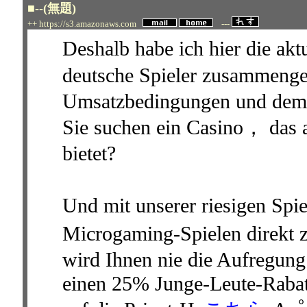
■--(無題)
++ https://s3.amazonaws.com
---
Deshalb habe ich hier die ak
deutsche Spieler zusammeng
Umsatzbedingungen und dem 
Sie suchen ein Casino， das 
bietet?
Und mit unserer riesigen Sp
Microgaming-Spielen direkt
wird Ihnen nie die Aufregung
einen 25% Junge-Leute-Rabat