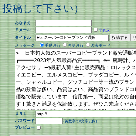
投稿して下さい）
おなまえ
Ｅメール
非表示
タイトル
メッセージ
手動改行
強制改行
図表モード
ＵＲＬ
パスワード
(英数字で8文字以内)
プレビュー