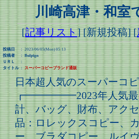
川崎高津・和室
[
記事リスト
] [新規投稿] [
投稿日
： 2023/06/05(Mon) 05:13
投稿者
：
Bulpign
ＵＲＬ
：
タイトル
：
スーパーコピーブランド通販
日本超人気のスーパーコピ
┏━━━━━2023年人気
計、バッグ、財布、アクセ
品：ロレックスコピー、
ー、ブラダコピー、ルイ