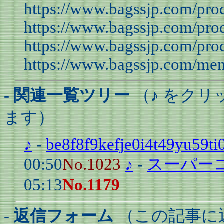
https://www.bagssjp.com/prod
https://www.bagssjp.com/prod
https://www.bagssjp.com/prod
https://www.bagssjp.com/me
- 関連一覧ツリー
（♪ をク
ます）
♪
-
be8f8f9kefje0i4t49yu59ti
00:50
No.1023
♪
-
スーパー
05:13
No.1179
- 返信フォーム
（この記事に