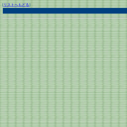
[
リストへもどる
]