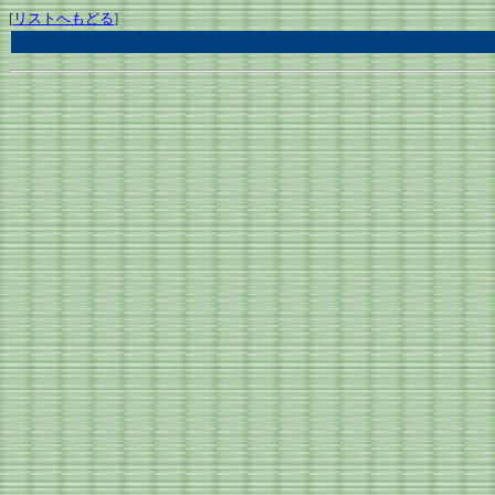
[
リストへもどる
]